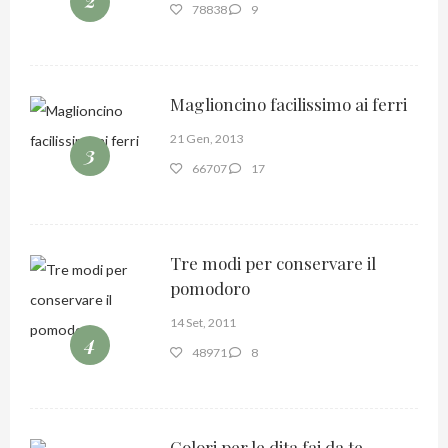
78838
9
Maglioncino facilissimo ai ferri
21 Gen, 2013
3
66707
17
Tre modi per conservare il
pomodoro
14 Set, 2011
4
48971
8
Colori per le dita fai da te