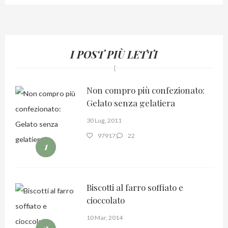
I POST PIÙ LETTI
Non compro più confezionato:
Gelato senza gelatiera
30 Lug, 2011
97917
22
1
Biscotti al farro soffiato e
cioccolato
10 Mar, 2014
2