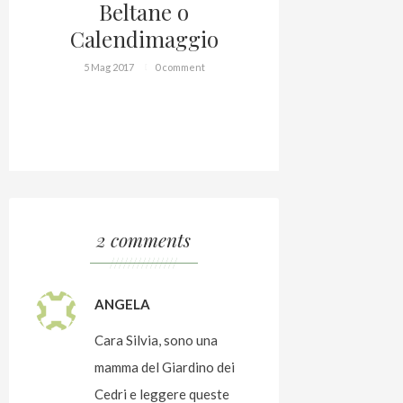
Beltane o
Prim
Calendimaggio
1 Apr 2017
5 Mag 2017
0 comment
2 comments
///////////////
ANGELA
Cara Silvia, sono una
mamma del Giardino dei
Cedri e leggere queste