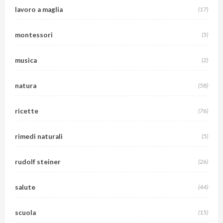
lavoro a maglia
(17)
montessori
(5)
musica
(2)
natura
(58)
ricette
(76)
rimedi naturali
(5)
rudolf steiner
(26)
salute
(44)
scuola
(15)