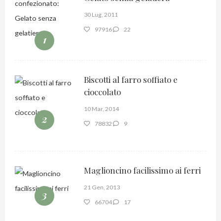
30 Lug, 2011
97916
22
1
Biscotti al farro soffiato e
cioccolato
10 Mar, 2014
2
78832
9
Maglioncino facilissimo ai ferri
21 Gen, 2013
3
66704
17