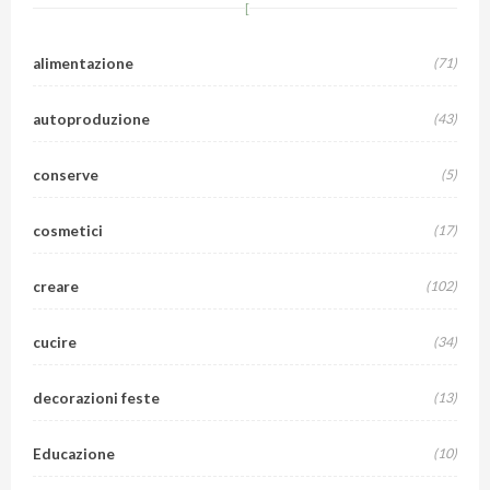
alimentazione
(71)
autoproduzione
(43)
conserve
(5)
cosmetici
(17)
creare
(102)
cucire
(34)
decorazioni feste
(13)
Educazione
(10)