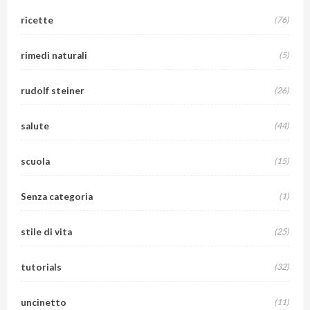
ricette
(76)
rimedi naturali
(5)
rudolf steiner
(26)
salute
(44)
scuola
(15)
Senza categoria
(1)
stile di vita
(25)
tutorials
(32)
uncinetto
(11)