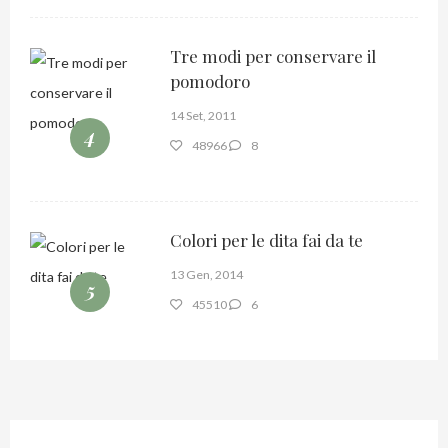
Tre modi per conservare il
pomodoro
14 Set, 2011
4
48966
8
Colori per le dita fai da te
13 Gen, 2014
5
45510
6