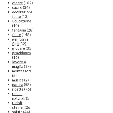
creare
(102)
cucire
(34)
decorazioni
feste
(13)
Educazione
(10)
fantasia
(28)
feste
(148)
genitori e
figli
(32)
giocare
(35)
gravidanza
(16)
lavoro a
maglia
(17)
montessori
(5)
musica
(2)
natura
(58)
ricette
(76)
rimedi
naturali
(5)
rudolf
steiner
(26)
salute
(44)