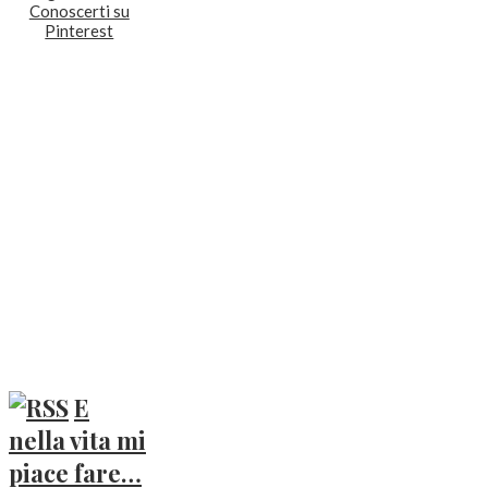
E
nella vita mi
piace fare…