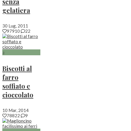
senza
gelatiera
30 Lug, 2011
97910
22
2
Biscotti al
farro
soffiato e
cioccolato
10 Mar, 2014
78822
9