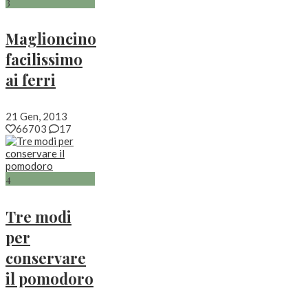
3
Maglioncino
facilissimo
ai ferri
21 Gen, 2013
66703
17
4
Tre modi
per
conservare
il pomodoro