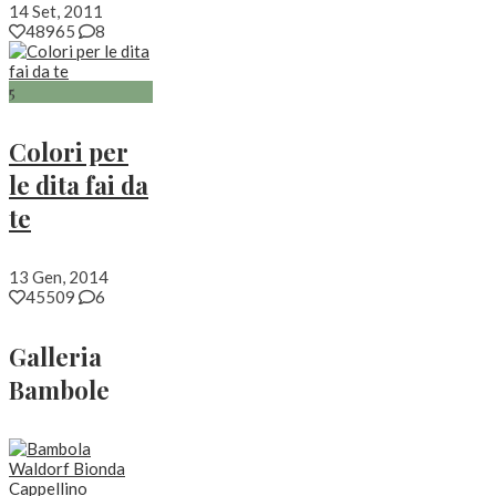
14 Set, 2011
48965
8
5
Colori per
le dita fai da
te
13 Gen, 2014
45509
6
Galleria
Bambole