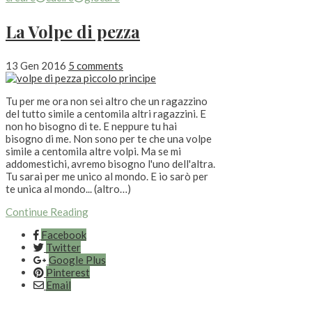
La Volpe di pezza
13 Gen 2016
5 comments
Tu per me ora non sei altro che un ragazzino
del tutto simile a centomila altri ragazzini. E
non ho bisogno di te. E neppure tu hai
bisogno di me. Non sono per te che una volpe
simile a centomila altre volpi. Ma se mi
addomestichi, avremo bisogno l'uno dell'altra.
Tu sarai per me unico al mondo. E io sarò per
te unica al mondo... (altro…)
Continue Reading
Facebook
Twitter
Google Plus
Pinterest
Email