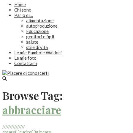
Home
Chi sono
Parlo di…
alimentazione
autoproduzione
Educazione
genitori e figli
salute
stile di vita
Le mie Bambole Waldorf
Le mie foto
Contattami
Browse Tag:
abbracciare
///////////////
creare
cucire
giocare