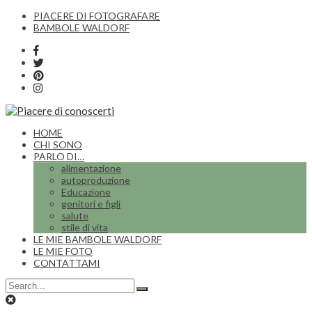
PIACERE DI FOTOGRAFARE
BAMBOLE WALDORF
HOME
CHI SONO
PARLO DI…
alimentazione
autoproduzione
Educazione
genitori e figli
salute
stile di vita
LE MIE BAMBOLE WALDORF
LE MIE FOTO
CONTATTAMI