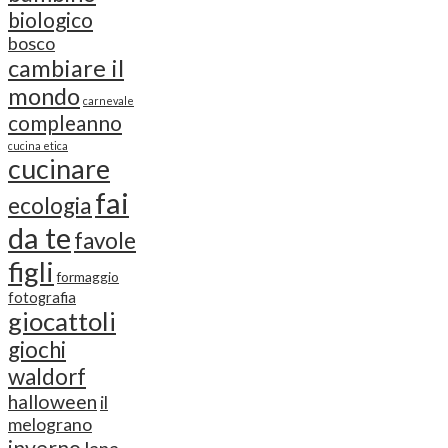
biologico
bosco
cambiare il
mondo
carnevale
compleanno
cucina etica
cucinare
fai
ecologia
da te
favole
figli
formaggio
fotografia
giocattoli
giochi
waldorf
halloween
il
melograno
inverno
lana