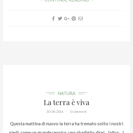
NATURA
La terra è viva
30 Ott 2016
0 comment
Questa mattina di nuovo la terra ha tremato sotto i nostri
piedi, come un grande respiro, uno sbadiglio direi... (altro…)