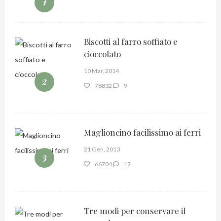
1
Biscotti al farro soffiato e
cioccolato
10 Mar, 2014
2
78832
9
Maglioncino facilissimo ai ferri
21 Gen, 2013
3
66704
17
Tre modi per conservare il