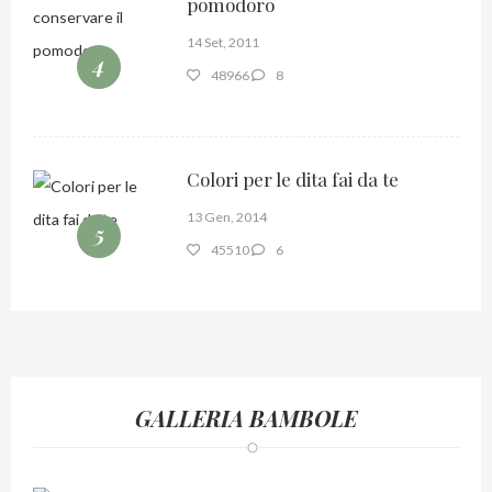
pomodoro
14 Set, 2011
4
48966
8
Colori per le dita fai da te
13 Gen, 2014
5
45510
6
GALLERIA BAMBOLE