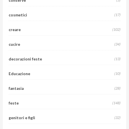
conserve
(5)
cosmetici
(17)
creare
(102)
cucire
(34)
decorazioni feste
(13)
Educazione
(10)
fantasia
(28)
feste
(148)
genitori e figli
(32)