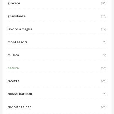
giocare
(35)
gravidanza
(16)
lavoro a maglia
(17)
montessori
(5)
musica
(2)
natura
(58)
ricette
(76)
rimedi naturali
(5)
rudolf steiner
(26)