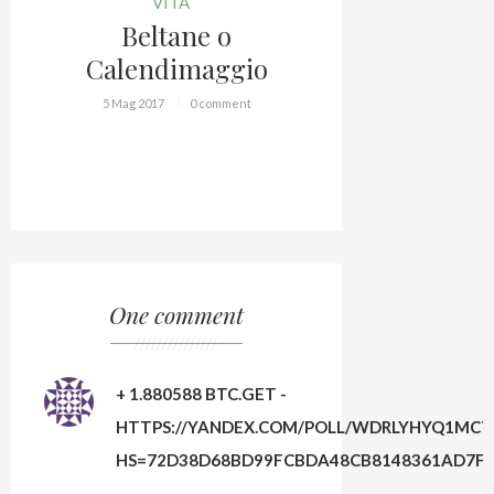
Festeg
VITA
Beltane o
Prim
Calendimaggio
1 Apr 2017
5 Mag 2017
0 comment
One comment
///////////////
+ 1.880588 BTC.GET -
HTTPS://YANDEX.COM/POLL/WDRLYHYQ1MC
HS=72D38D68BD99FCBDA48CB8148361AD7F