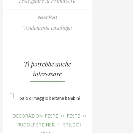
Festeggiare la Primavera
Next Post
Vendemmia casalinga
Ti potrebbe anche
interessare
///////////////
DECORAZIONI 
DECORAZIONI FESTE
FESTE
RUDOLF STEI
RUDOLF STEINER
STILE DI
VI