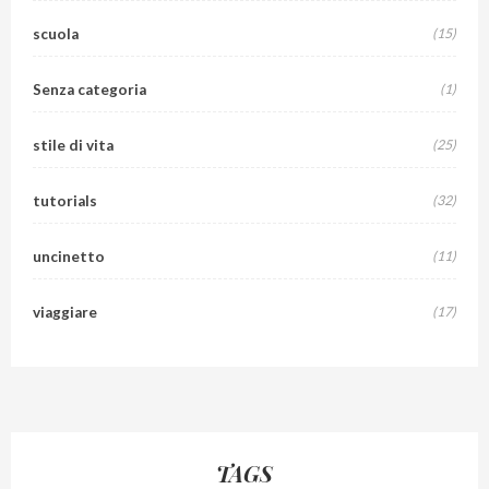
scuola
(15)
Senza categoria
(1)
stile di vita
(25)
tutorials
(32)
uncinetto
(11)
viaggiare
(17)
TAGS