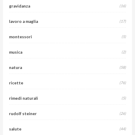
gravidanza
(16)
lavoro a maglia
(17)
montessori
(5)
musica
(2)
natura
(58)
ricette
(76)
rimedi naturali
(5)
rudolf steiner
(26)
salute
(44)