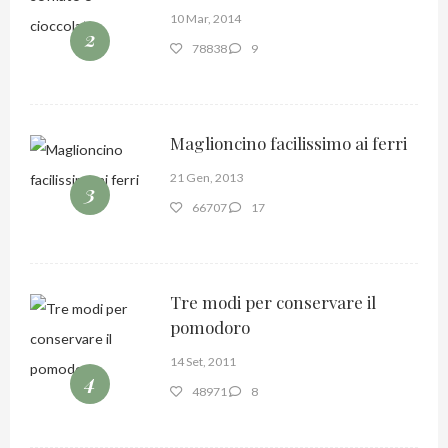
10 Mar, 2014
2
78838
9
Maglioncino facilissimo ai ferri
21 Gen, 2013
3
66707
17
Tre modi per conservare il
pomodoro
14 Set, 2011
4
48971
8