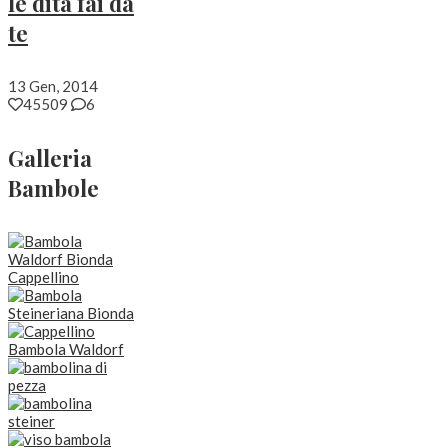
le dita fai da
te
13 Gen, 2014
45509
6
Galleria
Bambole