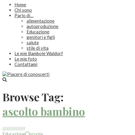
Home
Chi sono
Parlo di…
alimentazione
autoproduzione
Educazione
genitori e figli
salute
stile di vita
Le mie Bambole Waldorf
Le mie foto
Contattami
Browse Tag:
ascolto bambino
///////////////
Educazione
scuola