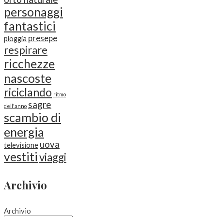
personaggi
fantastici
presepe
pioggia
respirare
ricchezze
nascoste
riciclando
ritmo
sagre
dell'anno
scambio di
energia
uova
televisione
vestiti
viaggi
Archivio
Archivio