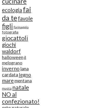
cucinare
fai
ecologia
da te
favole
figli
formaggio
fotografia
giocattoli
giochi
waldorf
halloween
il
melograno
inverno
lana
cardata
legno
mare
mentana
natale
musica
NO al
confezionato!
orto naturale