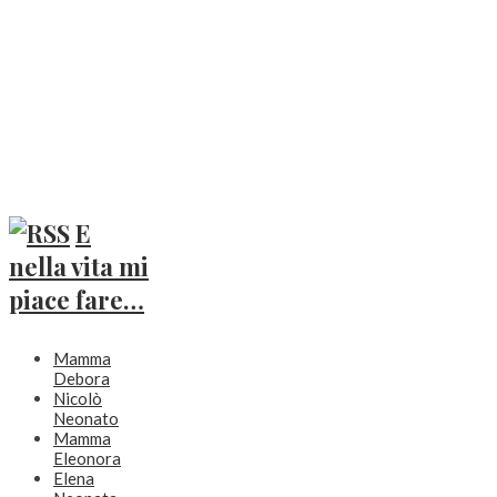
E
nella vita mi
piace fare…
Mamma
Debora
Nicolò
Neonato
Mamma
Eleonora
Elena