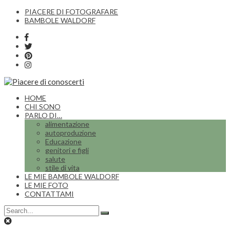
PIACERE DI FOTOGRAFARE
BAMBOLE WALDORF
HOME
CHI SONO
PARLO DI…
alimentazione
autoproduzione
Educazione
genitori e figli
salute
stile di vita
LE MIE BAMBOLE WALDORF
LE MIE FOTO
CONTATTAMI