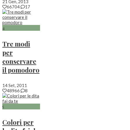
21 Gen, 2013
66704
17
4
Tre modi
per
conservare
il pomodoro
14 Set, 2011
48966
8
5
Colori per