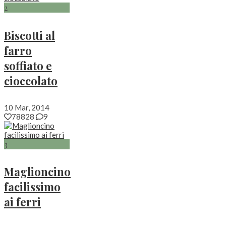
2
Biscotti al
farro
soffiato e
cioccolato
10 Mar, 2014
78828
9
3
Maglioncino
facilissimo
ai ferri