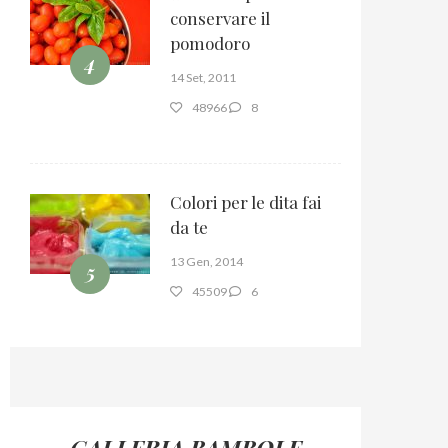
conservare il
pomodoro
4
14 Set, 2011
48966
8
Colori per le dita fai
da te
13 Gen, 2014
5
45509
6
GALLERIA BAMBOLE