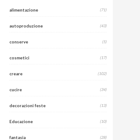
alimentazione
(71)
autoproduzione
(43)
conserve
(5)
cosmetici
(17)
creare
(102)
cucire
(34)
decorazioni feste
(13)
Educazione
(10)
fantasia
(28)