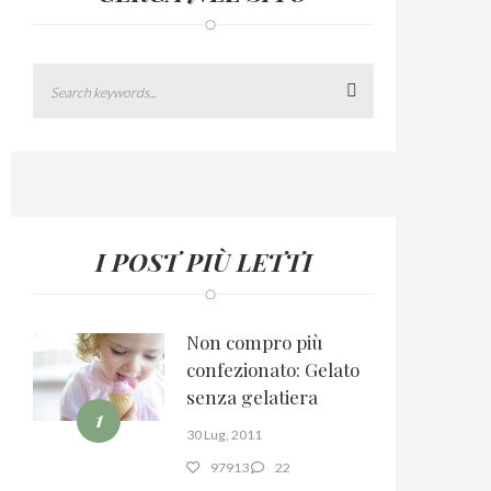
Search
I POST PIÙ LETTI
Non compro più
confezionato: Gelato
senza gelatiera
1
30 Lug, 2011
97913
22