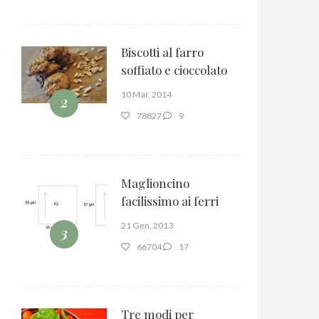
Biscotti al farro
soffiato e cioccolato
10 Mar, 2014
2
78827
9
Maglioncino
facilissimo ai ferri
21 Gen, 2013
3
66704
17
Tre modi per