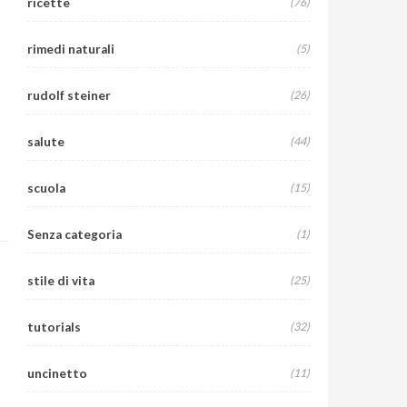
ricette
(76)
rimedi naturali
(5)
rudolf steiner
(26)
salute
(44)
scuola
(15)
Senza categoria
(1)
stile di vita
(25)
tutorials
(32)
uncinetto
(11)