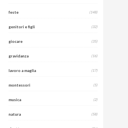
feste
(148)
genitori e figli
(32)
giocare
(35)
gravidanza
(16)
lavoro a maglia
(17)
montessori
(5)
musica
(2)
natura
(58)