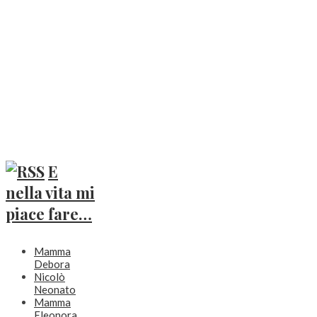
E
nella vita mi
piace fare…
Mamma
Debora
Nicolò
Neonato
Mamma
Eleonora