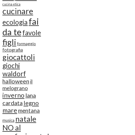
cucina etica
cucinare
fai
ecologia
da te
favole
figli
formaggio
fotografia
giocattoli
giochi
waldorf
halloween
il
melograno
inverno
lana
cardata
legno
mare
mentana
natale
musica
NO al