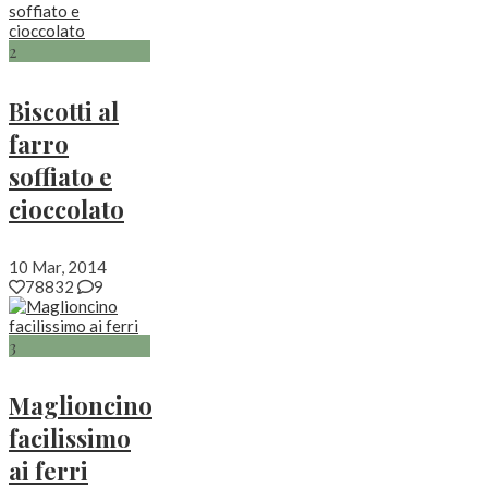
2
Biscotti al
farro
soffiato e
cioccolato
10 Mar, 2014
78832
9
3
Maglioncino
facilissimo
ai ferri