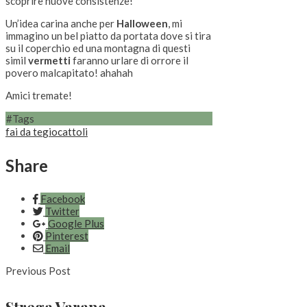
scoprire nuove consistenze!
Un’idea carina anche per
Halloween
, mi
immagino un bel piatto da portata dove si tira
su il coperchio ed una montagna di questi
simil
vermetti
faranno urlare di orrore il
povero malcapitato! ahahah
Amici tremate!
#Tags
fai da te
giocattoli
Share
Facebook
Twitter
Google Plus
Pinterest
Email
Previous Post