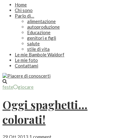
Home
Chi sono
Parlo di…
alimentazione
autoproduzione
Educazione
genitori e figli
salute
stile di vita
Le mie Bambole Waldorf
Le mie foto
Contattami
feste
giocare
Oggi spaghetti…
colorati!
29 Ott 2013
1 comment