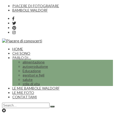
PIACERE DI FOTOGRAFARE
BAMBOLE WALDORF
HOME
CHI SONO
PARLO DI…
alimentazione
autoproduzione
Educazione
genitori e figli
salute
stile di vita
LE MIE BAMBOLE WALDORF
LE MIE FOTO
CONTATTAMI