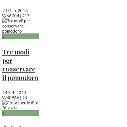
21 Gen, 2013
66704
17
4
Tre modi
per
conservare
il pomodoro
14 Set, 2011
48966
8
5