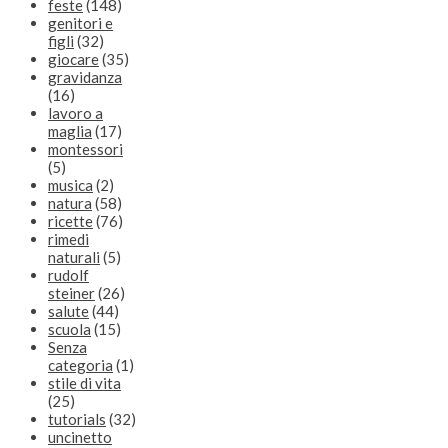
feste
(148)
genitori e
figli
(32)
giocare
(35)
gravidanza
(16)
lavoro a
maglia
(17)
montessori
(5)
musica
(2)
natura
(58)
ricette
(76)
rimedi
naturali
(5)
rudolf
steiner
(26)
salute
(44)
scuola
(15)
Senza
categoria
(1)
stile di vita
(25)
tutorials
(32)
uncinetto