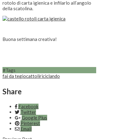
rotolo di carta igienica e infilarlo all’angolo
della scatolina.
Buona settimana creativa!
#Tags
fai da te
giocattoli
riciclando
Share
Facebook
Twitter
Google Plus
Pinterest
Email