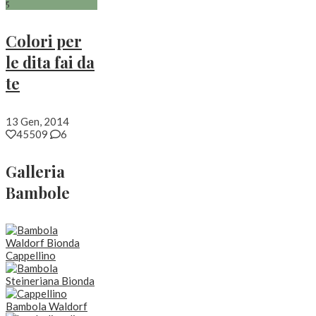
5
Colori per
le dita fai da
te
13 Gen, 2014
45509
6
Galleria
Bambole