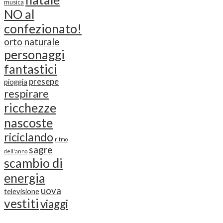
musica
NO al
confezionato!
orto naturale
personaggi
fantastici
presepe
pioggia
respirare
ricchezze
nascoste
riciclando
ritmo
sagre
dell'anno
scambio di
energia
uova
televisione
vestiti
viaggi