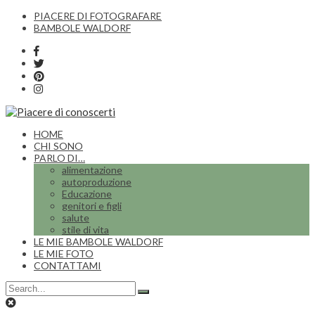
PIACERE DI FOTOGRAFARE
BAMBOLE WALDORF
HOME
CHI SONO
PARLO DI…
alimentazione
autoproduzione
Educazione
genitori e figli
salute
stile di vita
LE MIE BAMBOLE WALDORF
LE MIE FOTO
CONTATTAMI