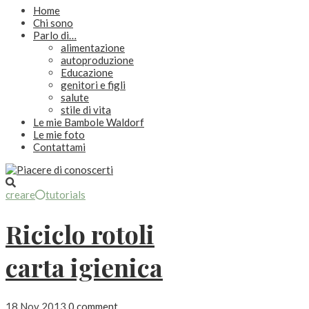
Home
Chi sono
Parlo di…
alimentazione
autoproduzione
Educazione
genitori e figli
salute
stile di vita
Le mie Bambole Waldorf
Le mie foto
Contattami
creare
tutorials
Riciclo rotoli
carta igienica
18 Nov 2013
0 comment