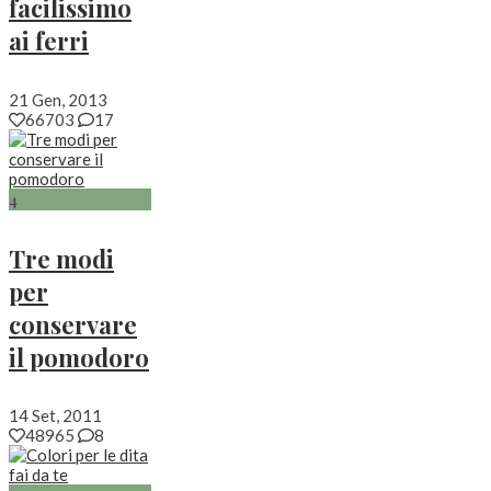
facilissimo
ai ferri
21 Gen, 2013
66703
17
4
Tre modi
per
conservare
il pomodoro
14 Set, 2011
48965
8