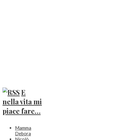
E
nella vita mi
piace fare…
Mamma
Debora
Nicolò