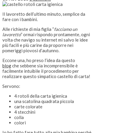
Il lavoretto dell’ultimo minuto, semplice da
fare con i bambini.
Alle richieste di mia figlia “
facciamo un
lavoretto
” ormai rispondo prontamente, ogni
volta che navigo su internet mi salvo le idee
più facili e più carine da proporre nei
pomeriggi piovosi d’autunno.
Eccone una, ho preso l’idea da questo
blog
che sebbene sia incomprensibile è
facilmente intuibile il procedimento per
realizzare questo simpatico castello di carta!
Servono:
4 rotoli della carta igienica
una scatolina quadrata piccola
carte colorate
4 stecchini
colla
colori
Io ho fatto fare tutto alla mia bambina perchè