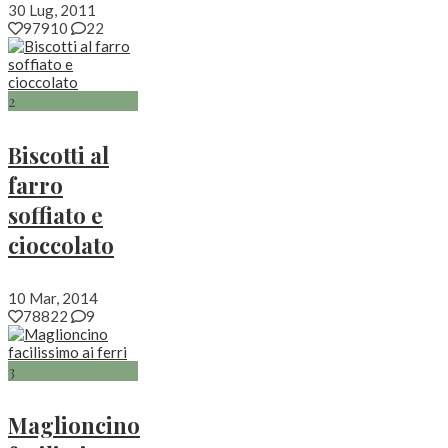
30 Lug, 2011
97910
22
2
Biscotti al
farro
soffiato e
cioccolato
10 Mar, 2014
78822
9
3
Maglioncino