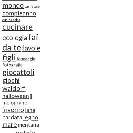
mondo
carnevale
compleanno
cucina etica
cucinare
fai
ecologia
da te
favole
figli
formaggio
fotografia
giocattoli
giochi
waldorf
halloween
il
melograno
inverno
lana
cardata
legno
mare
mentana
natale