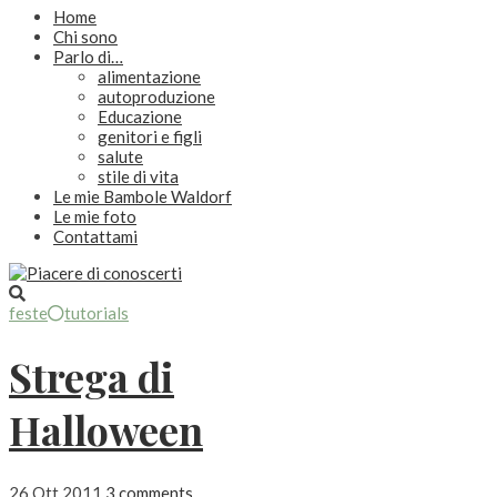
Home
Chi sono
Parlo di…
alimentazione
autoproduzione
Educazione
genitori e figli
salute
stile di vita
Le mie Bambole Waldorf
Le mie foto
Contattami
feste
tutorials
Strega di
Halloween
26 Ott 2011
3 comments