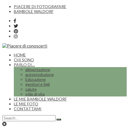
PIACERE DI FOTOGRAFARE
BAMBOLE WALDORF
HOME
CHI SONO
PARLO DI…
alimentazione
autoproduzione
Educazione
genitori e figli
salute
stile di vita
LE MIE BAMBOLE WALDORF
LE MIE FOTO
CONTATTAMI