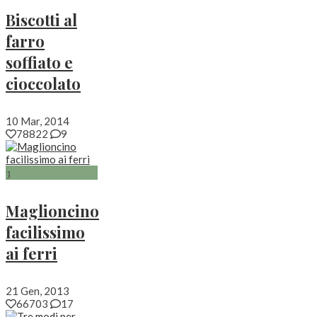
Biscotti al
farro
soffiato e
cioccolato
10 Mar, 2014
78822
9
3
Maglioncino
facilissimo
ai ferri
21 Gen, 2013
66703
17