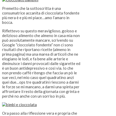
Premetto che la sottoscritta è una
consumatrice accanita di cioccolata fondente
più nera è e più mi piace…amo l’amaro in
bocca.
Riflettevo su questo meraviglioso, goloso e
delizioso alimento che almeno in casa mia non
può assolutamente mancare, scrivendo su
Google “cioccolato fondente” non ci sono
risultati che riportano ricette (almeno in
prima pagina) ma una marea di articoli che ne
elogiano le lodi, e fa bene alle arterie e
diminuisce i danni provocati dalle sigarette ed
è un buon antidepressivo e così via. Io che
non prendo caffè ritengo che faccia un pò le
sue veci, nel mio caso quel quadratino anzi
quei due…ops tre quadratini riescono a darmi
le forze se mi mancano, a darmi una spinta per
affrontare il resto della giornata con grinta e
perchè no anche con un sorriso in più.
Ora passo alla riflessione vera e propria che