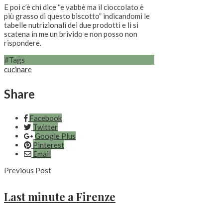
E poi c’è chi dice “e vabbè ma il cioccolato è
più grasso di questo biscotto” indicandomi le
tabelle nutrizionali dei due prodotti e lì si
scatena in me un brivido e non posso non
rispondere.
#Tags
cucinare
Share
Facebook
Twitter
Google Plus
Pinterest
Email
Previous Post
Last minute a Firenze