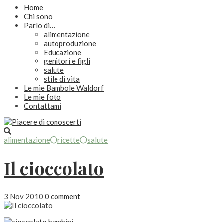
Home
Chi sono
Parlo di…
alimentazione
autoproduzione
Educazione
genitori e figli
salute
stile di vita
Le mie Bambole Waldorf
Le mie foto
Contattami
alimentazione
ricette
salute
Il cioccolato
3 Nov 2010
0 comment