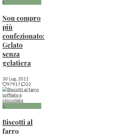
1
Non compro
più
confezionato:
Gelato
senza
gelatiera
30 Lug, 2011
97917
22
2
Biscotti al
farro