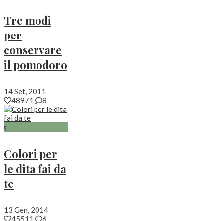
Tre modi
per
conservare
il pomodoro
14 Set, 2011
48971
8
5
Colori per
le dita fai da
te
13 Gen, 2014
45511
6