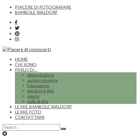
PIACERE DI FOTOGRAFARE
BAMBOLE WALDORF
HOME
CHI SONO
PARLO DI…
alimentazione
autoproduzione
Educazione
genitori e figli
salute
stile di vita
LE MIE BAMBOLE WALDORF
LE MIE FOTO
CONTATTAMI