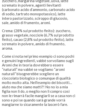
zucchero, margarina vegetale, uova, latte
scremato in polvere, agenti lievitanti
(carbonato acido d’ammonio, carbonato acido
di sodio, tartrato monopotassico), latte
intero pastorizzato, sciroppo di glucosio,
sale, amido di frumento, aromi.
Crema: (28% sul prodotto finito): zucchero,
grasso vegetale, nocciole (6,7% sul prodotto
finito), cacao (2,8% sul prodotto finito), latte
scremato in polvere, amido di frumento,
aroma.
Come si nota nel primo esempio ci sono pochi
e genuini ingredienti, vabbè sorvoliamo sugli
Aromi che in teoria dovrebbero essere
“naturali” ma vabbè se vogliamo “aromi
naturali” bisognerebbe scegliere un
cioccolato biologico o comunque di qualità
molto molto alta. Nell’esempio dei biscotti…
aiuto ma che siamo matti?! No no io a mia
figlia non li do, o meglio non li compro così
non le rimarrà facile mangiarli se a casa non ci
sono e poi se quando sarà grande vorrà
mangiarne io sicuramente la lascerò fare.