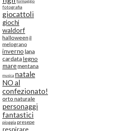
formaggio
fotografia
giocattoli
giochi
waldorf
halloween
il
melograno
inverno
lana
cardata
legno
mare
mentana
natale
musica
NO al
confezionato!
orto naturale
personaggi
fantastici
presepe
pioggia
respirare