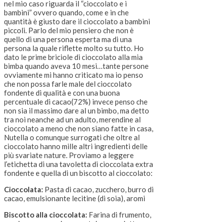
nel mio caso riguarda il “cioccolato e i
bambini” ovvero quando, come e in che
quantità è giusto dare il cioccolato a bambini
piccoli. Parlo del mio pensiero che non è
quello di una persona esperta ma di una
persona la quale riflette molto su tutto. Ho
dato le prime briciole di cioccolato alla mia
bimba quando aveva 10 mesi…tante persone
ovviamente mi hanno criticato ma io penso
che non possa farle male del cioccolato
fondente di qualità e con una buona
percentuale di cacao(72%) invece penso che
non sia il massimo dare al un bimbo, ma detto
tra noi neanche ad un adulto, merendine al
cioccolato a meno che non siano fatte in casa,
Nutella o comunque surrogati che oltre al
cioccolato hanno mille altri ingredienti delle
più svariate nature. Proviamo a leggere
l’etichetta di una tavoletta di cioccolata extra
fondente e quella di un biscotto al cioccolato:
Cioccolata:
Pasta di cacao, zucchero, burro di
cacao, emulsionante lecitine (di soia), aromi
Biscotto alla cioccolata:
Farina di frumento,