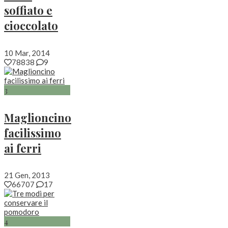
soffiato e
cioccolato
10 Mar, 2014
78838
9
3
Maglioncino
facilissimo
ai ferri
21 Gen, 2013
66707
17
4