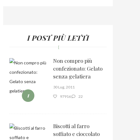
I POST PIÙ LETTI
Non compro più
confezionato: Gelato
senza gelatiera
30 Lug, 2011
1
97916
22
Biscotti al farro
soffiato e cioccolato