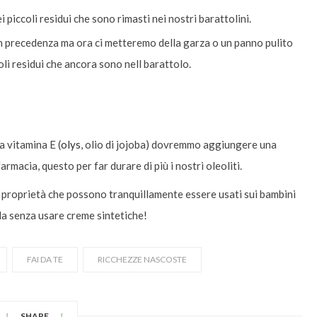
i piccoli residui che sono rimasti nei nostri barattolini.
n precedenza ma ora ci metteremo della garza o un panno pulito
ccoli residui che ancora sono nell barattolo.
a vitamina E (
olys
, olio di jojoba) dovremmo aggiungere una
rmacia, questo per far durare di più i nostri oleoliti.
e proprietà che possono tranquillamente essere usati sui bambini
lla senza usare creme sintetiche!
FAI DA TE
RICCHEZZE NASCOSTE
SHARE