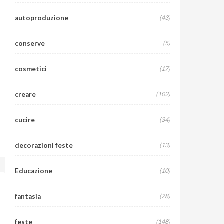
autoproduzione
(43)
conserve
(5)
AUTOPRODUZIONE
COSMETICI
Grazie caro Babbo
Fa
cosmetici
(17)
4 Gen 2013
8 comments
creare
(102)
cucire
(34)
decorazioni feste
(13)
Educazione
(10)
fantasia
(28)
feste
(148)