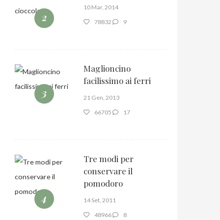
10 Mar, 2014
2
78832
9
Maglioncino
facilissimo ai ferri
3
21 Gen, 2013
66705
17
Tre modi per
conservare il
pomodoro
4
14 Set, 2011
48966
8