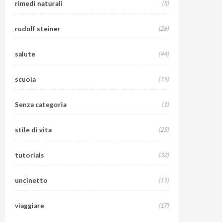
rimedi naturali
(5)
rudolf steiner
(26)
salute
(44)
scuola
(15)
Senza categoria
(1)
stile di vita
(25)
tutorials
(32)
uncinetto
(11)
viaggiare
(17)