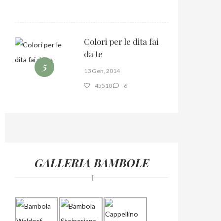
Colori per le dita fai
da te
5
13 Gen, 2014
45510
6
GALLERIA BAMBOLE