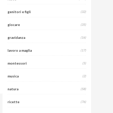
genitori e figli
(32)
giocare
(35)
gravidanza
(16)
lavoro a maglia
(17)
montessori
(5)
musica
(2)
natura
(58)
ricette
(76)