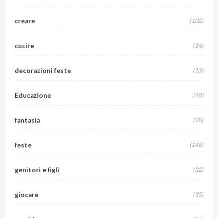
creare
(102)
cucire
(34)
decorazioni feste
(13)
Educazione
(10)
fantasia
(28)
feste
(148)
genitori e figli
(32)
giocare
(35)