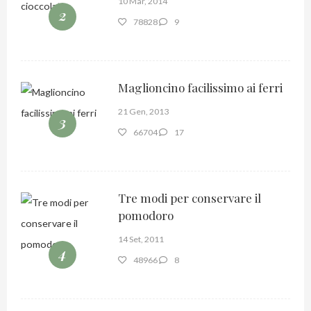
10 Mar, 2014
2
78828
9
Maglioncino facilissimo ai ferri
21 Gen, 2013
3
66704
17
Tre modi per conservare il
pomodoro
14 Set, 2011
4
48966
8