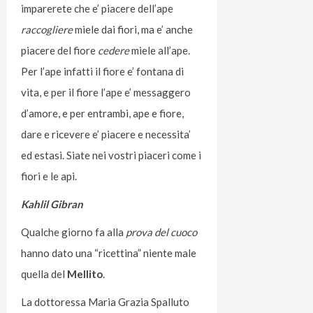
imparerete che e’ piacere dell’ape
raccogliere
miele dai fiori, ma e’ anche
piacere del fiore
cedere
miele all’ape.
Per l’ape infatti il fiore e’ fontana di
vita, e per il fiore l’ape e’ messaggero
d’amore, e per entrambi, ape e fiore,
dare e ricevere e’ piacere e necessita’
ed estasi. Siate nei vostri piaceri come i
fiori e le api.
Kahlil Gibran
Qualche giorno fa alla
prova del cuoco
hanno dato una “ricettina” niente male
quella del
Mellito
.
La dottoressa Maria Grazia Spalluto