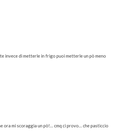
ite invece di metterle in frigo puoi metterle un pò meno
che ora mi scoraggia un pò!… cmq ci provo… che pasticcio