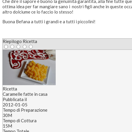
Che dire il sapore è buono la genuinità garantita, alla fine tutte 
ottima idea per far mangiare sano i nostri figli anche in queste oc
altro dolciume ce lo faccio lo stesso!
Buona Befana a tutti i grandi e a tutti i piccolini!
Riepilogo Ricetta
Ricetta
Caramelle fatte in casa
Pubblicata il
2012-01-05
Tempo di Preparazione
30M
Tempo di Cottura
15M
Tempo Totale