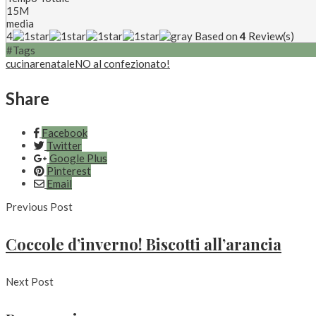
15M
media
4
Based on
4
Review(s)
#Tags
cucinare
natale
NO al confezionato!
Share
Facebook
Twitter
Google Plus
Pinterest
Email
Previous Post
Coccole d’inverno! Biscotti all’arancia
Next Post