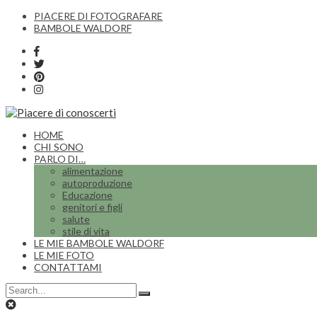
PIACERE DI FOTOGRAFARE
BAMBOLE WALDORF
HOME
CHI SONO
PARLO DI…
alimentazione
autoproduzione
Educazione
genitori e figli
salute
stile di vita
LE MIE BAMBOLE WALDORF
LE MIE FOTO
CONTATTAMI