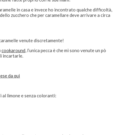
aramelle in casa e invece ho incontrato qualche difficoltà,
ello zucchero che per caramellare deve arrivare a circa
 di caramelle venute discretamente!
u
cookaround
, l’unica pecca è che mi sono venute un pò
 incartarle.
rese da qui
li al limone e senza coloranti: