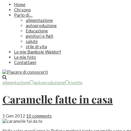
Home
Chi sono
Parlo di…
alimentazione
autoproduzione
Educazione
genitori e figli
salute
stile di vita
Le mie Bambole Waldorf
Le mie foto
Contattami
alimentazione
autoproduzione
ricette
Caramelle fatte in casa
5 Gen 2012
10 comments
Nella calza quest’anno la Befana metterà tante caramelle sane e ge