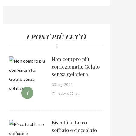
I POST PIÙ LETTI
Non compro più
confezionato: Gelato
senza gelatiera
30 Lug, 2011
1
97916
22
Biscotti al farro
soffiato e cioccolato