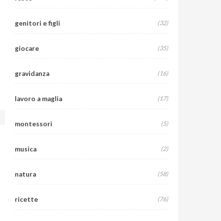
ALIMENTAZIONE
RICETTE
SALUTE
Aspettando la Befana
genitori e figli
(32)
5 Gen 2016
0 comment
giocare
(35)
gravidanza
(16)
lavoro a maglia
(17)
montessori
(5)
musica
(2)
natura
(58)
ricette
(76)