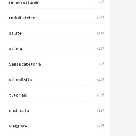
rimedi naturali
(5)
rudolf steiner
(26)
salute
(44)
scuola
(15)
Senza categoria
(1)
stile di vita
(25)
tutorials
(32)
uncinetto
(11)
viaggiare
(17)