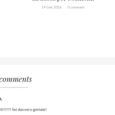
14 Gen 2016
0 comment
 comments
///////////////
A
!!!!!!! Sei davvero geniale!