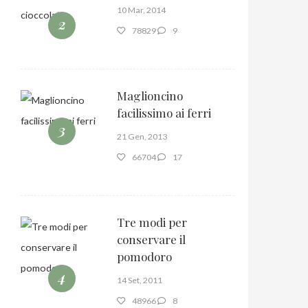
10 Mar, 2014
2
78829
9
Maglioncino
facilissimo ai ferri
3
21 Gen, 2013
66704
17
Tre modi per
conservare il
pomodoro
4
14 Set, 2011
48966
8