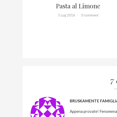
Pasta al Limone
SALUTE
na
5 Lug 2016
0 comment
7
BRUSKAMENTE FAMIGLI
Appena provate! Fenomenali