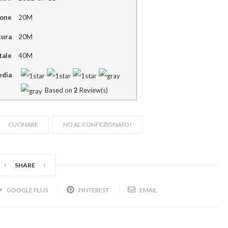
ione
20M
tura
20M
tale
40M
dia
Based on
2
Review(s)
CUCINARE
NO AL CONFEZIONATO!
SHARE
GOOGLE PLUS
PINTEREST
EMAIL